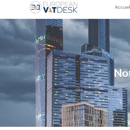
Accuei
Not