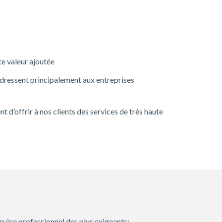
te valeur ajoutée
’adressent principalement aux entreprises
d’offrir à nos clients des services de très haute
ervice professionnel des plus exigeants: