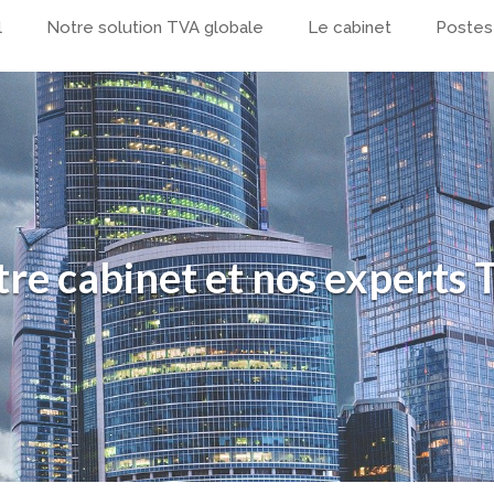
l
Notre solution TVA globale
Le cabinet
Postes
re cabinet et nos experts