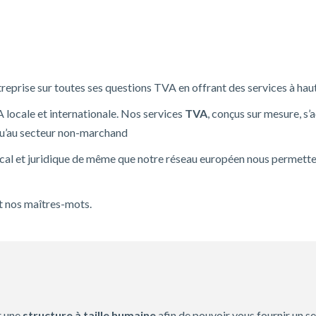
treprise sur toutes ses questions TVA en offrant des services à hau
A locale et internationale. Nos services
TVA
, conçus sur mesure, s
qu’au secteur non-marchand
al et juridique de même que notre réseau européen nous permettent 
nt nos maîtres-mots.
r une
structure à taille humaine
afin de pouvoir vous fournir un s