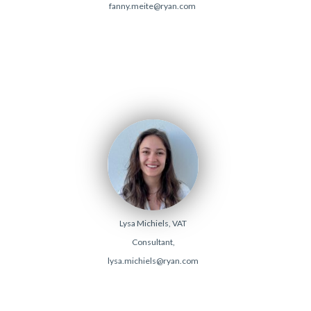
fanny.meite@ryan.com
Lysa Michiels, VAT
Consultant,
lysa.michiels@ryan.com