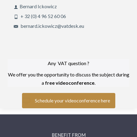
Bernard Ickowicz
+ 32 (0) 4 96 52 60 06
bernard.ickowicz@vatdesk.eu
Any VAT question ?
We offer you the opportunity to discuss the subject during
a
free videoconference
.
Schedule your videoconference here
BENEFIT FROM