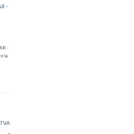
AR –
(AR –
re la
 TVA