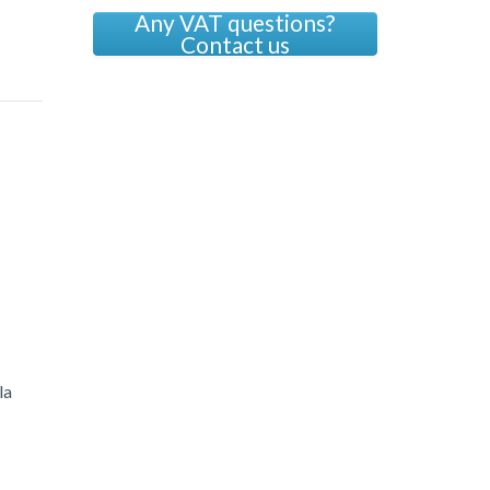
Any VAT questions?
Contact us
la