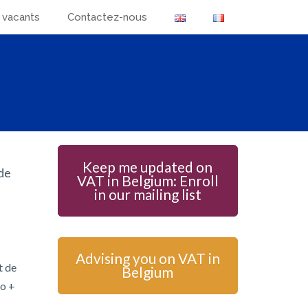
 vacants
Contactez-nous
Keep me updated on
de
VAT in Belgium: Enroll
in our mailing list
Advising you on VAT in
t de
Belgium
no +