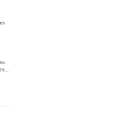
les
les
 79 …