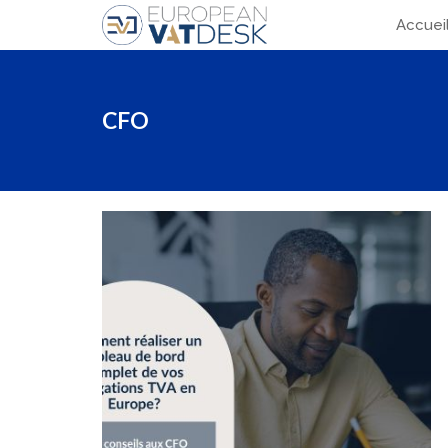
Accuei
CFO