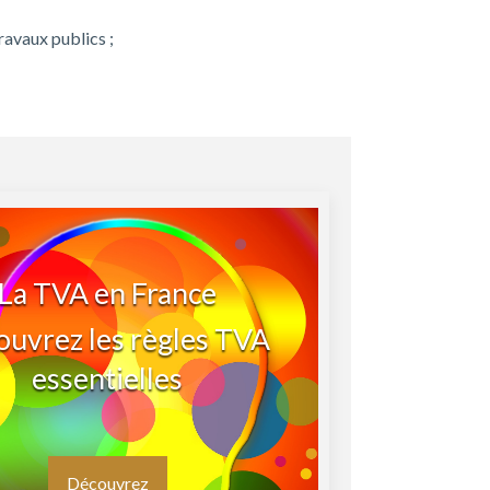
ravaux publics ;
La TVA en France
uvrez les règles TVA
essentielles
Découvrez