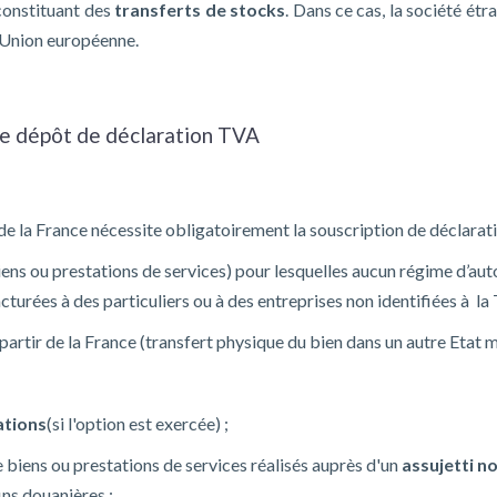
constituant des
transferts de stocks
. Dans ce cas, la société é
'Union européenne.
le dépôt de déclaration TVA
r de la France nécessite obligatoirement la souscription de déclara
iens ou prestations de services) pour lesquelles aucun régime d’autol
rées à des particuliers ou à des entreprises non identifiées à la
partir de la France (transfert physique du bien dans un autre Etat
ations
(si l'option est exercée) ;
e biens ou prestations de services réalisés auprès d'un
assujetti n
ins douanières ;