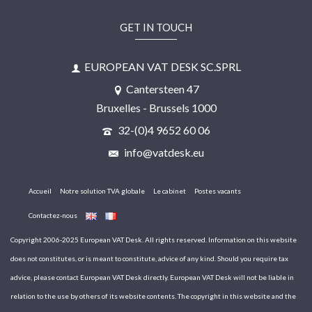
GET IN TOUCH
EUROPEAN VAT DESK SC.SPRL
Cantersteen 47
Bruxelles - Brussels 1000
32-(0)4 9652 60 06
info@vatdesk.eu
Accueil
Notre solution TVA globale
Le cabinet
Postes vacants
Contactez-nous
Copyright 2006-2025 European VAT Desk. All rights reserved. Information on this website
does not constitutes, or is meant to constitute, advice of any kind. Should you require tax
advice, please contact European VAT Desk directly. European VAT Desk will not be liable in
relation to the use by others of its website contents. The copyright in this website and the