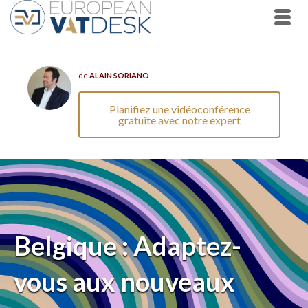
de
ALAIN SORIANO
Planifiez une vidéoconférence
gratuite avec notre expert
Belgique : Adaptez-
vous aux nouveaux