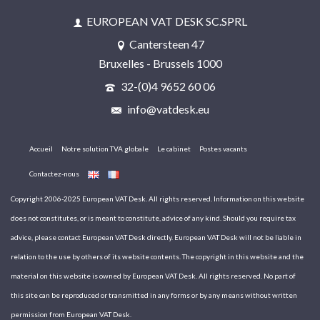
EUROPEAN VAT DESK SC.SPRL
Cantersteen 47
Bruxelles - Brussels 1000
32-(0)4 9652 60 06
info@vatdesk.eu
Accueil
Notre solution TVA globale
Le cabinet
Postes vacants
Contactez-nous
Copyright 2006-2025 European VAT Desk. All rights reserved. Information on this website
does not constitutes, or is meant to constitute, advice of any kind. Should you require tax
advice, please contact European VAT Desk directly. European VAT Desk will not be liable in
relation to the use by others of its website contents. The copyright in this website and the
material on this website is owned by European VAT Desk. All rights reserved. No part of
this site can be reproduced or transmitted in any forms or by any means without written
permission from European VAT Desk.