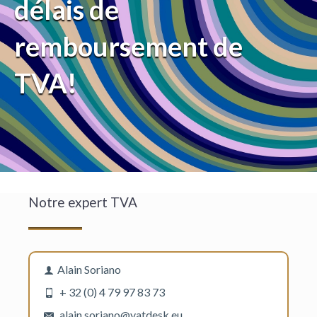
délais de
remboursement de
TVA!
Notre expert TVA
Alain Soriano
+ 32 (0) 4 79 97 83 73
alain.soriano@vatdesk.eu