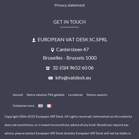
Privacy statement
GET IN TOUCH
EUROPEAN VAT DESK SC.SPRL
Cantersteen 47
Bruxelles - Brussels 1000
32-(0)4 9652 60 06
info@vatdesk.eu
Accueil
Notre solution TVA globale
Le cabinet
Postes vacants
Contactez-nous
Copyright 2006-2025 European VAT Desk. All rights reserved. Information on this website
does not constitutes, or is meant to constitute, advice of any kind. Should you require tax
advice, please contact European VAT Desk directly. European VAT Desk will not be liable in