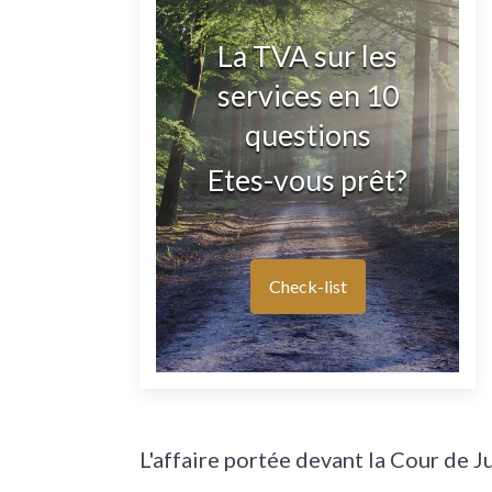
La TVA sur les
services en 10
questions
Etes-vous prêt?
Check-list
L'affaire portée devant la Cour de J