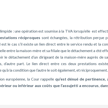
limpide : une opération est soumise à la TVA lorsqu’elle est effec
estations réciproques
sont échangées, la rétribution perçue p
 est le cas s’il existe un lien direct entre le service rendu et la co
lle entre la maison-mère et sa filiale que le détachement a été eff
r le détachement d’un dirigeant de la maison-mère auprès de sa fil
s, d’autre part. Le lien direct entre ces deux prestations exis
uée qu’à la condition que l’autre le soit également, et réciproquement.
ion européenne, la Cour rappelle
qu’est dénué de pertinence, 
périeur ou inférieur aux coûts que l’assujetti a encourus
,
dans