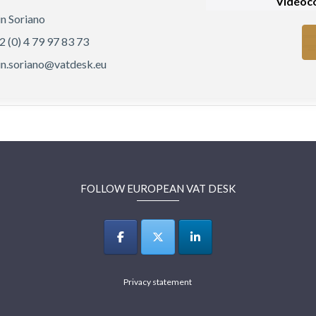
Vidéoco
in Soriano
2 (0) 4 79 97 83 73
in.soriano@vatdesk.eu
FOLLOW EUROPEAN VAT DESK
Privacy statement