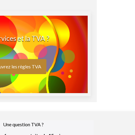
rvices et la TVA ?
vrez les règles TVA
Une question TVA ?