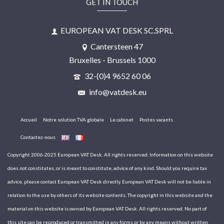
GET IN TOUCH
EUROPEAN VAT DESK SC.SPRL
Cantersteen 47
Bruxelles - Brussels 1000
32-(0)4 9652 60 06
info@vatdesk.eu
Accueil
Notre solution TVA globale
Le cabinet
Postes vacants
Contactez-nous
Copyright 2006-2025 European VAT Desk. All rights reserved. Information on this website
does not constitutes, or is meant to constitute, advice of any kind. Should you require tax
advice, please contact European VAT Desk directly. European VAT Desk will not be liable in
relation to the use by others of its website contents. The copyright in this website and the
material on this website is owned by European VAT Desk. All rights reserved. No part of
this site can be reproduced or transmitted in any forms or by any means without written