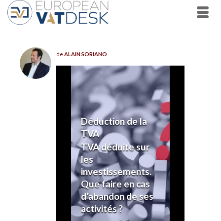
de
ALAIN SORIANO
Déduction de la
TVA
TVA déduite sur
les
investissements.
Que faire en cas
d’abandon de ses
activités ?