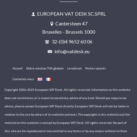
EUROPEAN VAT DESK SC.SPRL
Cantersteen 47
Bruxelles - Brussels 1000
32-(0)4 9652 60 06
info@vatdesk.eu
Accueil
Notre solution TVA globale
Le cabinet
Postes vacants
Contactez-nous
Copyright 2006-2025 European VAT Desk. All rights reserved. Information on this website
does not constitutes, or is meant to constitute, advice of any kind. Should you require tax
advice, please contact European VAT Desk directly. European VAT Desk will not be liable in
relation to the use by others of its website contents. The copyright in this website and the
material on this website is owned by European VAT Desk. All rights reserved. No part of
this site can be reproduced or transmitted in any forms or by any means without written