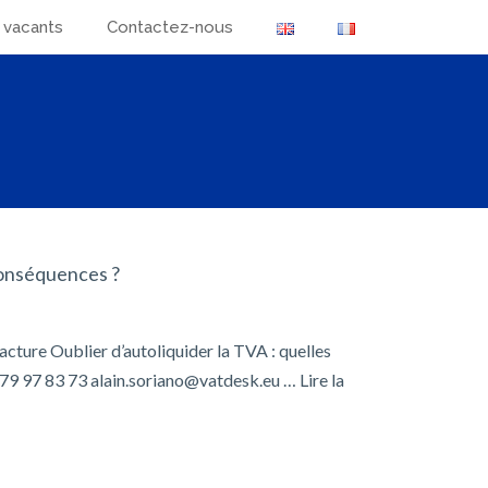
 vacants
Contactez-nous
 conséquences ?
cture Oublier d’autoliquider la TVA : quelles
 79 97 83 73 alain.soriano@vatdesk.eu …
Lire la